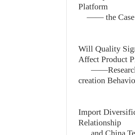
Platform
—— the Case 
Will Quality Si
Affect Product P
——
Researc
creation Behavio
Import Diversifi
Relationship
and China Te