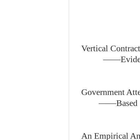
Vertical Contrac
——Evidenc
Government Atte
——Based on
An Empirical Ana