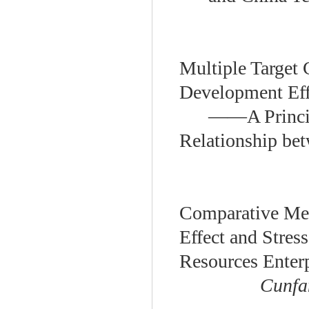
Multiple Target 
Development Eff
——
A Princ
Relationship
bet
Comparative Mea
Effect and Stress
Resources Enterp
Cunf