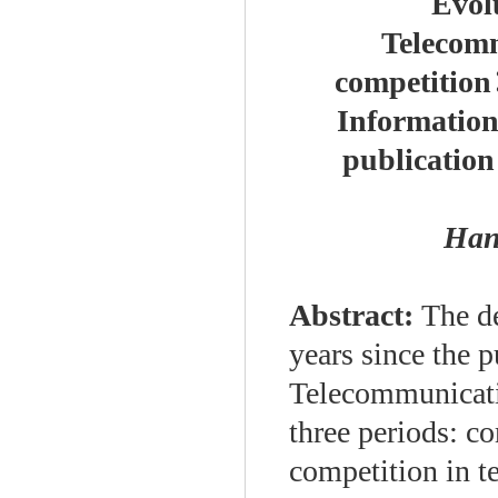
Evol
Telecomm
competitio
Information
publication
Han
Abstract:
The d
years since the 
Telecommunicati
three periods: c
competition in t