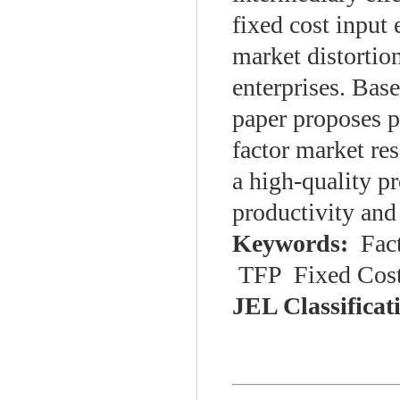
fixed cost input 
market distortion
enterprises. Bas
paper proposes 
factor market re
a high-quality p
productivity and 
Keywords:
Fact
TFP Fixed Cost 
JEL Classificat