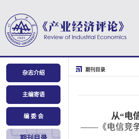
期刊目录
杂志介绍
主编寄语
从“电
编 委 会
——《电信竞
期刊目录