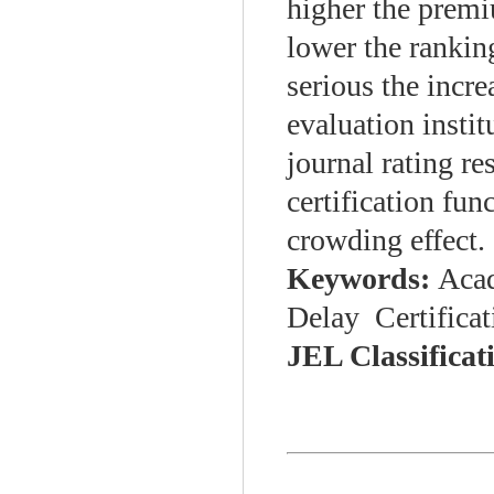
higher the premiu
lower the ranking
serious the incre
evaluation instit
journal rating res
certification fun
crowding effect.
Keywords:
Acad
Delay Certifica
JEL Classificat