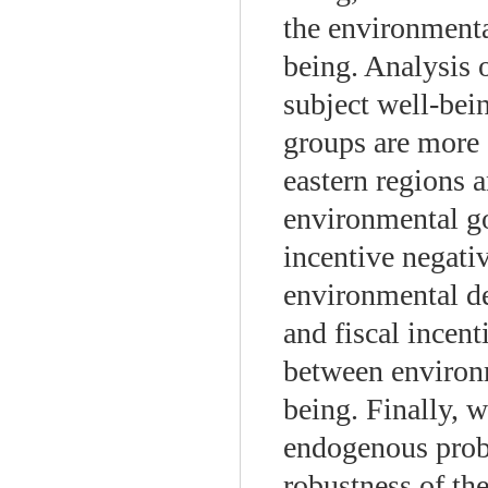
the environmenta
being. Analysis 
subject well-bei
groups are more s
eastern regions 
environmental go
incentive negati
environmental de
and fiscal incent
between environm
being. Finally, w
endogenous probl
robustness of th