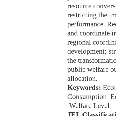
resource conversi
restricting the 
performance. Re
and coordinate i
regional coordin
development; str
the transformati
public welfare o
allocation.
Keywords:
Ecol
Consumption Ec
Welfare Level
JEL Classificat