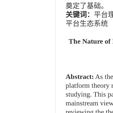
奠定了基础。
关键词：
平台理
平台生态系统
The Nature of 
Abstract:
As the
platform theory 
studying. This p
mainstream views
reviewing the th