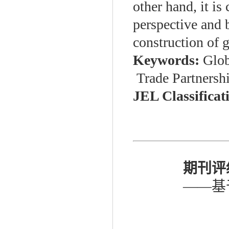
other hand, it i
perspective and b
construction of g
Keywords:
Glob
Trade Partnersh
JEL Classificat
期刊评
——基