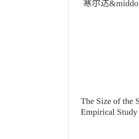
寒尔达&middo
The Size of the
Empirical Study