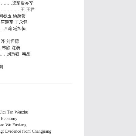
………梁琦詹亦军
……………王 王君
刘春玉 杨蕙馨
原毅军 丁永健
 尹莉 臧旭恒
晔 刘怀德
林欣 沈漪
……刘秉镰 韩晶
创
an Wenzhu
al Economy
u Fuxiang
ing: Evidence from Changjiang