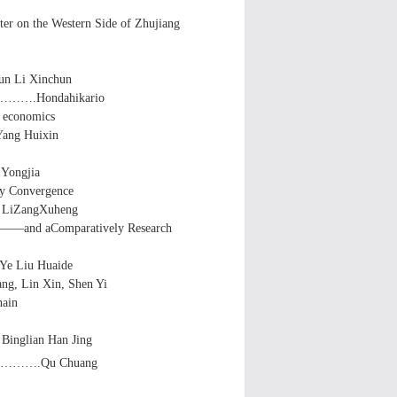
ter on the Western Side of Zhujiang
 Xinchun
…………….Hondahikario
d economics
 Huixin
Yongjia
ry Convergence
ngXuheng
hy;——and aComparatively Research
iu Huaide
g, Lin Xin, Shen Yi
hain
an Han Jing
……………….Qu Chuang