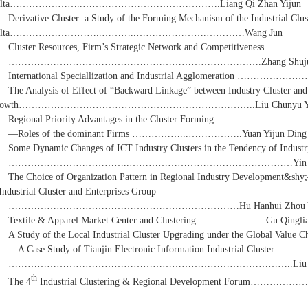
elta…………………..…………………………………….Liang Qi Zhan Yijun
Derivative Cluster: a Study of the Forming Mechanism of the Industrial Clus
elta………………………..………..………………….…………Wang Jun
Cluster Resources, Firm’s Strategic Network and Competitiveness
…………………………………………………………………….Zhang Shujun Li
International Speciallization and Industrial Agglomeration ……………
The Analysis of Effect of “Backward Linkage” between Industry Cluster an
rowth………………………………………………………………..Liu Chunyu Yang
Regional Priority Advantages in the Cluster Forming
—Roles of the dominant Firms ……………...……………..Yuan Yijun Ding 
Some Dynamic Changes of ICT Industry Clusters in the Tendency of Indust
………………………………..……………………………………………Yin LiZa
The Choice of Organization Pattern in Regional Industry Development&s
Industrial Cluster and Enterprises Group
………………………………………………………………Hu Hanhui Zhou Ye L
Textile & Apparel Market Center and Clustering………………….Gu Qinglian
A Study of the Local Industrial Cluster Upgrading under the Global Value C
—A Case Study of Tianjin Electronic Information Industrial Cluster
……………………………………………………………………………..Liu Bingli
th
The 4
Industrial Clustering & Regional Development Forum………