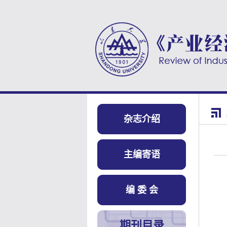
杂志介绍
主编寄语
编 委 会
期刊目录