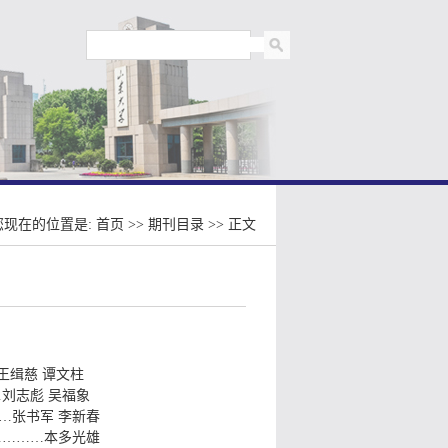
您现在的位置是:
首页
>>
期刊目录
>> 正文
王缉慈 谭文柱
刘志彪 吴福象
…张书军 李新春
…………本多光雄