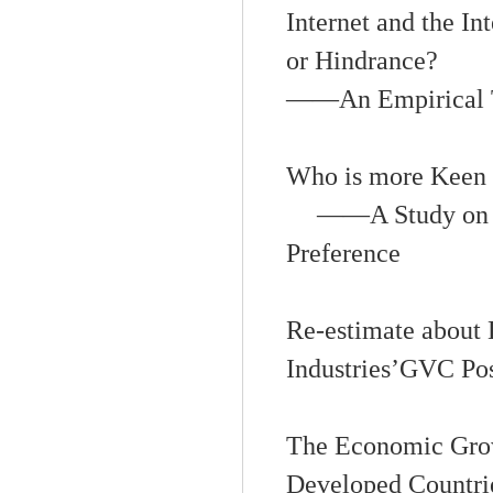
Internet and the I
or Hindrance?
——
An Empirical 
Who is more Keen o
——
A Study on 
Preference
Re-estimate about
Industries’GVC Pos
The Economic Grow
Developed Countri