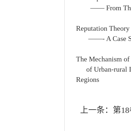
——
From The
Reputation Theory 
——- A Case St
The Mechanism of 
of Urban-rural 
Regions
上一条：
第18