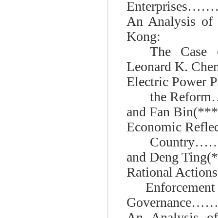
Enterprises………
An Analysis of
Kong:
The Case 
Leonard K. Che
Electric Power P
the Ref
and Fan Bin(***
Economic Reflect
Country
and Deng Ting(*
Rational Actions
Enforcement 
Governance…
An Analysis of