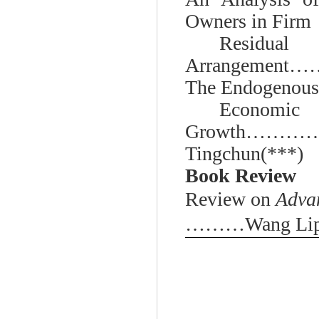
Owners in Firm
Res
Arrangemen
The Endogenous
Economic
Growth……
Tingchun(***)
Book Review
Review on
Advan
………Wang Lipi